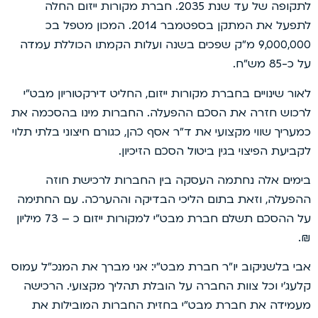
לתקופה של עד שנת 2035. חברת מקורות ייזום החלה
לתפעל את המתקן בספטמבר 2014. המכון מטפל בכ
9,000,000 מ”ק שפכים בשנה ועלות הקמתו הכוללת עמדה
על כ-85 מש”ח.
לאור שינויים בחברת מקורות ייזום, החליט דירקטוריון מבט”י
לרכוש חזרה את הסכם ההפעלה. החברות מינו בהסכמה את
כמעריך שווי מקצועי את ד”ר אסף כהן, כגורם חיצוני בלתי תלוי
לקביעת הפיצוי בגין ביטול הסכם הזיכיון.
בימים אלה נחתמה העסקה בין החברות לרכישת חוזה
ההפעלה, וזאת בתום הליכי הבדיקה וההערכה. עם החתימה
על ההסכם תשלם חברת מבט”י למקורות ייזום כ – 73 מיליון
₪.
אבי בלשניקוב יו”ר חברת מבט”י: אני מברך את המנכ”ל עמוס
קלעג’י וכל צוות החברה על הובלת תהליך מקצועי. הרכישה
מעמידה את חברת מבט”י בחזית החברות המובילות את