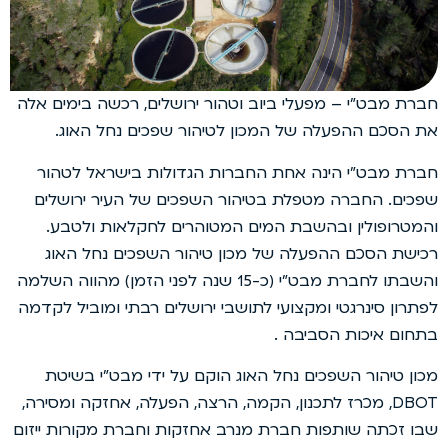
חברת מבט”י – מפעלי ביוב וטהור ירושלים, רכשה בימים אלה
את הסכם ההפעלה של המכון לטיהור שפכים נחל האוג.
חברת מבט”י הינה אחת החברות הגדולות בישראל לטהור
שפכים. החברה מטפלת בטיהור השפכים של העיר ירושלים
והמטרופולין ובהשבת המים המטוהרים לחקלאות ולטבע.
רכישת הסכם ההפעלה של מכון טיהור השפכים נחל האוג
והשבתו לחברת מבט”י (כ-15 שנה לפני הזמן) מהווה השלמה
לפתרון סינרגטי ומקצועי לתושבי ירושלים רבתי ומוביל לקדמה
בתחום איכות הסביבה .
מכון טיהור השפכים נחל האוג הוקם על ידי מבט”י בשיטת
DBOT, מכרז לתכנון, הקמה, הרצה, הפעלה, אחזקה ומסירה,
שבו זכתה שותפות חברת מנרב אחזקות וחברת מקורות ייזום